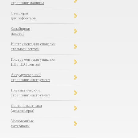
стреппинг машины
Степлеры
для гофротары
Запайщики
пакетов
Инструмент для упаковки
стальной лентой
Инструмент для упаковки
ПП / ПЭТ лентой
Аккумуляторный
стреппинг инструмент
Пневматический
стреппинг инструмент
Ленторазмотчики
(диспенсеры)
Упаковочные
материалы