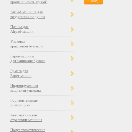
назад
вращающейся "рукой"
AirPad-машины для
воздушных подушек
Пленка для
Airpad-машин
Упаковка
крафтовой бумагой
Paper-машины
для сминания бумаги
Бумага для
Paper-машин
Индивидуальная
защитная упаковка
Горизонтальные
упаковщики
Автоматические
стреппинг машины
Полуавтоматические