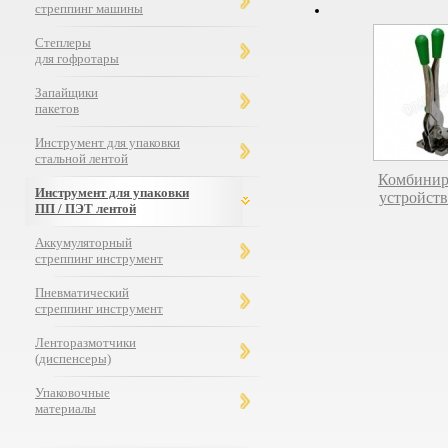
стреппинг машины
Степлеры
для гофротары
Запайщики
пакетов
Инструмент для упаковки
стальной лентой
Комбинир
Инструмент для упаковки
устройств
ПП / ПЭТ лентой
Аккумуляторный
стреппинг инструмент
Пневматический
стреппинг инструмент
Ленторазмотчики
(диспенсеры)
Упаковочные
материалы