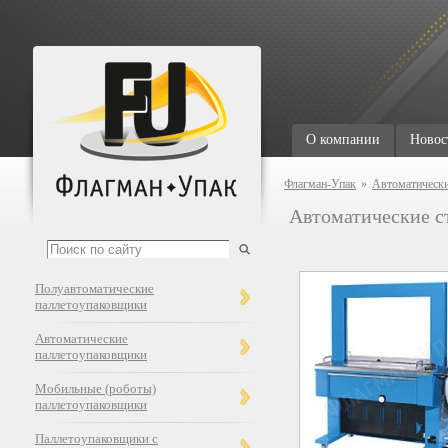
О компании
Новос
Флагман-Упак
»
Автоматически
Автоматические 
Полуавтоматические
паллетоупаковщики
Автоматические
паллетоупаковщики
Мобильные (роботы)
паллетоупаковщики
Паллетоупаковщики с