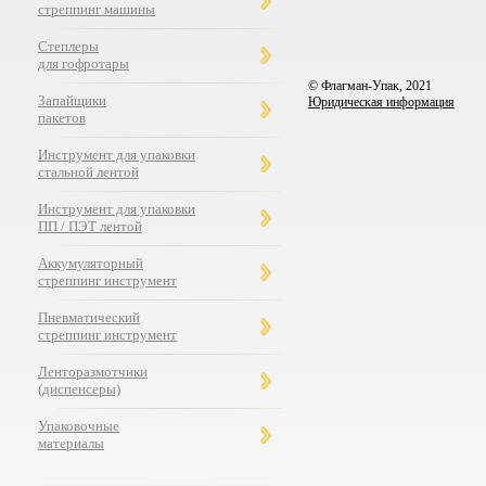
стреппинг машины
Степлеры
для гофротары
© Флагман-Упак,
2021
Запайщики
Юридическая информация
пакетов
Инструмент для упаковки
стальной лентой
Инструмент для упаковки
ПП / ПЭТ лентой
Аккумуляторный
стреппинг инструмент
Пневматический
стреппинг инструмент
Ленторазмотчики
(диспенсеры)
Упаковочные
материалы