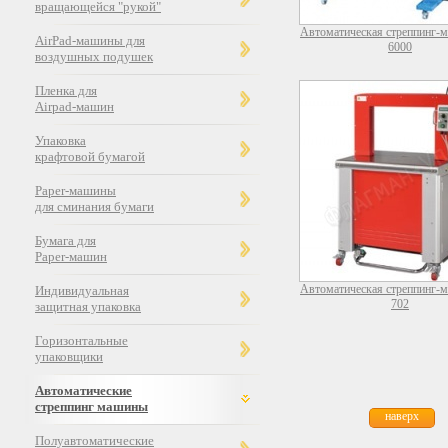
вращающейся "рукой"
Автоматическая стреппинг-
AirPad-машины для
6000
воздушных подушек
Пленка для
Airpad-машин
Упаковка
крафтовой бумагой
Paper-машины
для сминания бумаги
Бумага для
Paper-машин
Автоматическая стреппинг-
Индивидуальная
702
защитная упаковка
Горизонтальные
упаковщики
Автоматические
стреппинг машины
наверх
Полуавтоматические