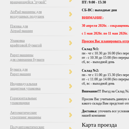
вращающейся "рукой"
ПТ: 9:00 - 15:30
СБ-ВС: выходные дни
AirPad-машины для
воздушных подушек
ВНИМАНИЕ:
30 апреля 2026г. - сокращенны
Пленка для
Airpad-машин
с 1 мая 2026г. по 11 мая 202
Упаковка
Просим Вас планировать отгр
крафтовой бумагой
Склад №1:
пн - чт с 10.30 до 16.00 (без пер
Paper-машины
пт - с 10.30 до 15.00 (без переры
для сминания бумаги
сб, вс - выходной день
Бумага для
Склад №2:
Paper-машин
пн - чт с 11.00 до 15.30 (без пер
пт - с 11.00 до 14.00 (без переры
сб, вс - выходной день
Индивидуальная
защитная упаковка
Внимание!!!
Въезд на Склад №2
Горизонтальные
Просим Вас учитывать данную и
упаковщики
какого склада Вам предстоит от
Доставка:
уточнить все условия
Автоматические
нашей компании
стреппинг машины
Карта проезда
Полуавтоматические