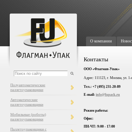
О компании
Новос
Контакты
ООО «Флагман-Упак»
Адрес: 111123, г. Москва, ул. 1-
Полуавтоматические
Тел.: +7 (495) 231-20-89
паллетоупаковщики
E-mail:
info@fupack.ru
Автоматические
паллетоупаковщики
Режим работы:
Мобильные (роботы)
Офис:
паллетоупаковщики
ПН-ЧТ: 9:00 - 17:00
Паллетоупаковщики с