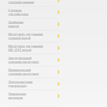
стреппинг машины
Степлеры
для гофротары
Запайщики
пакетов
Инструмент для упаковки
стальной лентой
Инструмент для упаковки
ПП / ПЭТ лентой
Аккумуляторный
стреппинг инструмент
Пневматический
стреппинг инструмент
Ленторазмотчики
(диспенсеры)
Упаковочные
материалы