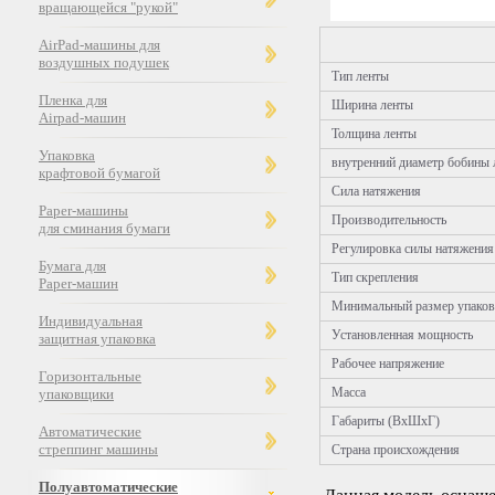
вращающейся "рукой"
AirPad-машины для
воздушных подушек
Тип ленты
Пленка для
Ширина ленты
Airpad-машин
Толщина ленты
Упаковка
внутренний диаметр бобины 
крафтовой бумагой
Сила натяжения
Paper-машины
Производительность
для сминания бумаги
Регулировка силы натяжения
Бумага для
Тип скрепления
Paper-машин
Минимальный размер упако
Индивидуальная
Установленная мощность
защитная упаковка
Рабочее напряжение
Горизонтальные
Масса
упаковщики
Габариты (ВхШхГ)
Автоматические
стреппинг машины
Страна происхождения
Полуавтоматические