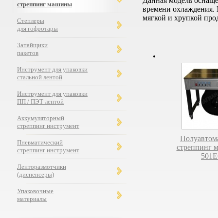
Данная модель оснаще
стреппинг машины
времени охлаждения. 
мягкой и хрупкой пр
Степлеры
для гофротары
Запайщики
пакетов
Инструмент для упаковки
стальной лентой
Инструмент для упаковки
ПП / ПЭТ лентой
Аккумуляторный
стреппинг инструмент
Полуавтом
Пневматический
стреппинг 
стреппинг инструмент
501
Ленторазмотчики
(диспенсеры)
Упаковочные
материалы