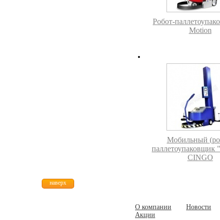
Робот-паллетоупак
Motion
Мобильный (ро
паллетоупаковщик
CINGO
наверх
О компании
Новости
Акции