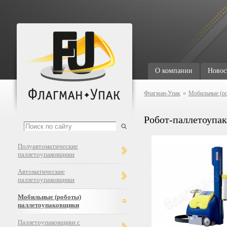
О компании
Новос
Флагман-Упак
»
Мобильные (ро
Робот-паллетоупа
Полуавтоматические
паллетоупаковщики
Автоматические
паллетоупаковщики
Мобильные (роботы)
паллетоупаковщики
Паллетоупаковщики с