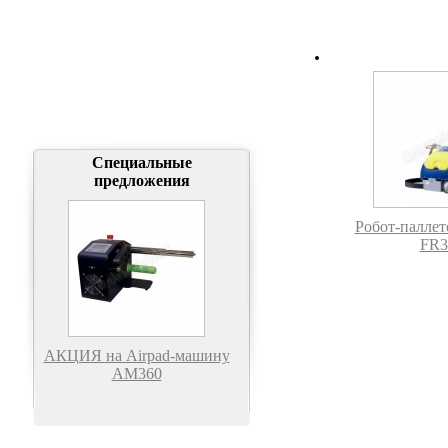
Специальные
предложения
Робот-палле
FR3
АКЦИЯ на Airpad-машину
АМ360