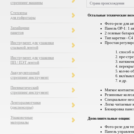
стреппинг машины
Страна происхождения
Степлеры
Остальные технические воз
для гофротары
Фото-реле для а
Запайщики
Панель ОР-1: 1 
пакетов
2 гелевые батаре
Тип каретки - C4
Инструмент для упаковки
Простая регулир
стальной лентой
способ о
пре-стре
Инструмент для упаковки
натяжен
ПП / ПЭТ лентой
перекры
кол-во о
Аккумуляторный
вкл/выкл
стреппинг инструмент
и др.
Пневматический
Мягкое контактн
стреппинг инструмент
Резиновые колеса
Специальное нес
Ленторазмотчики
Л
егко читаемы
е
к
(диспенсеры)
Блокировка пане
Упаковочные
Дополнительные опции:
материалы
Фото-реле для т
Панель управлен