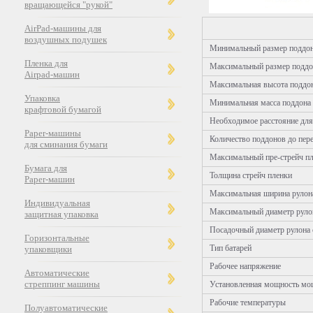
вращающейся "рукой"
AirPad-машины для
воздушных подушек
Минимальный размер поддо
Пленка для
Максимальный размер поддо
Airpad-машин
Максимальная высота поддо
Упаковка
Минимальная масса поддона
крафтовой бумагой
Необходимое расстояние для
Paper-машины
Количество поддонов до пер
для сминания бумаги
Максимальный пре-стрейч п
Бумага для
Толщина стрейч пленки
Paper-машин
Максимальная ширина рулона
Индивидуальная
Максимальный диаметр рулон
защитная упаковка
Посадочный диаметр рулона 
Горизонтальные
Тип батарей
упаковщики
Рабочее напряжение
Автоматические
стреппинг машины
Установленная мощность мо
Рабочие температуры
Полуавтоматические