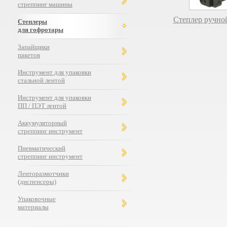
стреппинг машины
Степлер ручно
Степлеры
для гофротары
Запайщики
пакетов
Инструмент для упаковки
стальной лентой
Инструмент для упаковки
ПП / ПЭТ лентой
Аккумуляторный
стреппинг инструмент
Пневматический
стреппинг инструмент
Ленторазмотчики
(диспенсеры)
Упаковочные
материалы