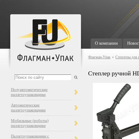
О компании
Новос
Флагман-Упак
»
Степлеры для 
Степлер ручной H
Полуавтоматические
паллетоупаковщики
Автоматические
паллетоупаковщики
Мобильные (роботы)
паллетоупаковщики
Паллетоупаковщики с