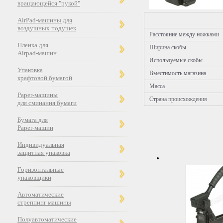
вращающейся "рукой"
AirPad-машины для
воздушных подушек
Расстояние между ножками
Пленка для
Ширина скобы
Airpad-машин
Используемые скобы
Упаковка
Вместимость магазина
крафтовой бумагой
Масса
Paper-машины
Страна происхождения
для сминания бумаги
Бумага для
Paper-машин
Индивидуальная
защитная упаковка
Горизонтальные
упаковщики
Автоматические
стреппинг машины
Полуавтоматические