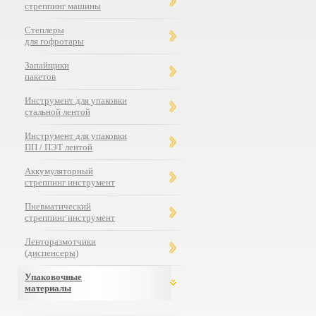
стреппинг машины
Степлеры
для гофротары
Запайщики
пакетов
Инструмент для упаковки
стальной лентой
Инструмент для упаковки
ПП / ПЭТ лентой
Аккумуляторный
стреппинг инструмент
Пневматический
стреппинг инструмент
Ленторазмотчики
(диспенсеры)
Упаковочные
материалы