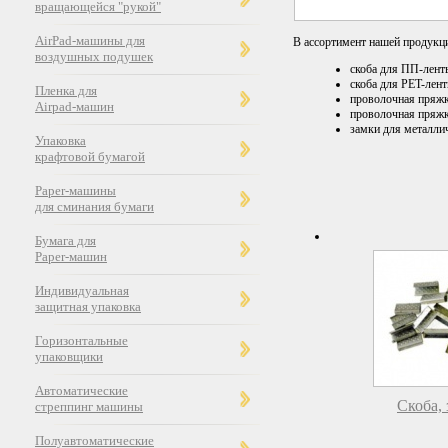
вращающейся "рукой"
AirPad-машины для
В ассортимент нашей продукц
воздушных подушек
скоба для ПП-лент
скоба для PET-лент
Пленка для
проволочная пряжк
Airpad-машин
проволочная пряжк
замки для металли
Упаковка
крафтовой бумагой
Paper-машины
для сминания бумаги
Бумага для
Paper-машин
Индивидуальная
защитная упаковка
Горизонтальные
упаковщики
Автоматические
Скоба,
стреппинг машины
Полуавтоматические