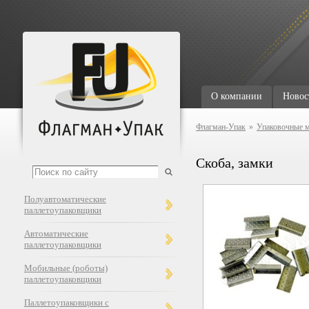
О компании
Новос
Флагман-Упак
»
Упаковочные 
Скоба, замки
Полуавтоматические
паллетоупаковщики
Автоматические
паллетоупаковщики
Мобильные (роботы)
паллетоупаковщики
Паллетоупаковщики с