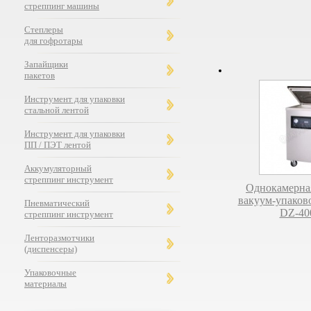
стреппинг машины
Степлеры
для гофротары
Запайщики
пакетов
Инструмент для упаковки
стальной лентой
Инструмент для упаковки
ПП / ПЭТ лентой
Аккумуляторный
стреппинг инструмент
Однокамерна
вакуум-упаков
Пневматический
DZ-40
стреппинг инструмент
Ленторазмотчики
(диспенсеры)
Упаковочные
материалы