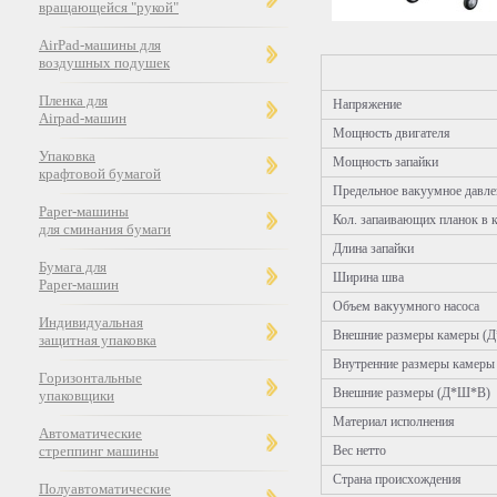
вращающейся "рукой"
AirPad-машины для
воздушных подушек
Пленка для
Напряжение
Airpad-машин
Мощность двигателя
Упаковка
Мощность запайки
крафтовой бумагой
Предельное вакуумное давле
Paper-машины
Кол. запаивающих планок в 
для сминания бумаги
Длина запайки
Бумага для
Ширина шва
Paper-машин
Объем вакуумного насоса
Индивидуальная
Внешние размеры камеры (
защитная упаковка
Внутренние размеры камер
Горизонтальные
Внешние размеры (Д*Ш*В)
упаковщики
Материал исполнения
Автоматические
стреппинг машины
Вес нетто
Страна происхождения
Полуавтоматические