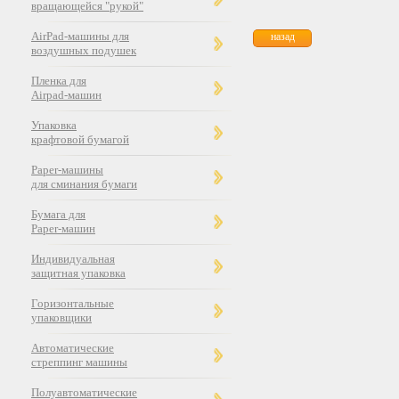
вращающейся "рукой"
AirPad-машины для
назад
воздушных подушек
Пленка для
Airpad-машин
Упаковка
крафтовой бумагой
Paper-машины
для сминания бумаги
Бумага для
Paper-машин
Индивидуальная
защитная упаковка
Горизонтальные
упаковщики
Автоматические
стреппинг машины
Полуавтоматические