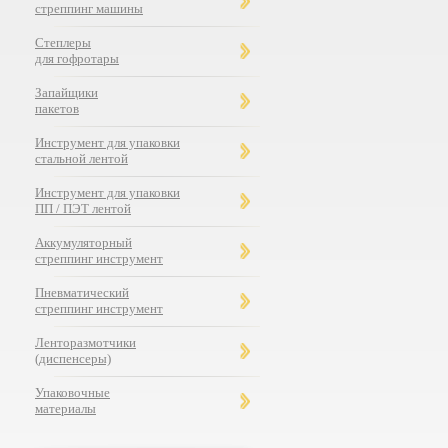
стреппинг машины
Степлеры
для гофротары
Запайщики
пакетов
Инструмент для упаковки
стальной лентой
Инструмент для упаковки
ПП / ПЭТ лентой
Аккумуляторный
стреппинг инструмент
Пневматический
стреппинг инструмент
Ленторазмотчики
(диспенсеры)
Упаковочные
материалы