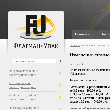
О компании
Новос
Новости
»Изменение стоимости 
Изменение стоимос
02.12.2013
По не зависящим от нас причина
Полуавтоматические
№2 выросла.
паллетоупаковщики
Теперь она составляет:
Автоматические
паллетоупаковщики
Автомобили с разрешенной
м
до 3,5 тонн - 200,00 руб.
от 3,5 до 7,0 тонн - 300,00 руб.
Мобильные (роботы)
от 7,0 до 10,0 тонн - 400,00 руб
паллетоупаковщики
свыше 10,0 тонн - 500,00 руб.
Паллетоупаковщики с
Более подробную информацию о 