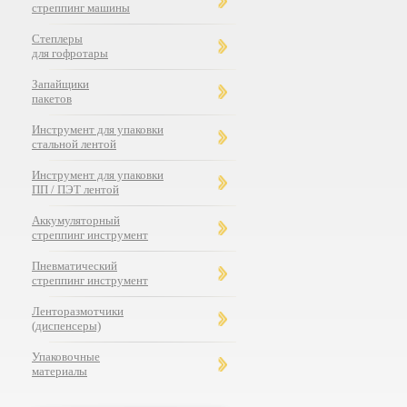
стреппинг машины
Степлеры
для гофротары
Запайщики
пакетов
Инструмент для упаковки
стальной лентой
Инструмент для упаковки
ПП / ПЭТ лентой
Аккумуляторный
стреппинг инструмент
Пневматический
стреппинг инструмент
Ленторазмотчики
(диспенсеры)
Упаковочные
материалы