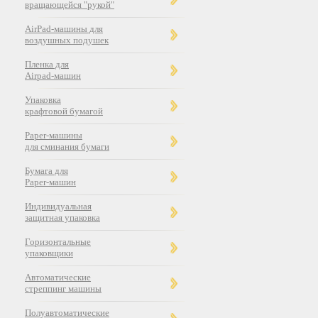
вращающейся "рукой"
AirPad-машины для
воздушных подушек
Пленка для
Airpad-машин
Упаковка
крафтовой бумагой
Paper-машины
для сминания бумаги
Бумага для
Paper-машин
Индивидуальная
защитная упаковка
Горизонтальные
упаковщики
Автоматические
стреппинг машины
Полуавтоматические