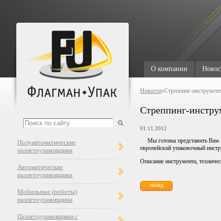
О компании
Новос
Новости
»Стреппинг-инструмент
Стреппинг-инстру
01.11.2012
Мы готовы представить Вам 
Полуавтоматические
европейский упаковочный инстр
паллетоупаковщики
Описание инструмента, техничес
Автоматические
паллетоупаковщики
назад
Мобильные (роботы)
паллетоупаковщики
Паллетоупаковщики с