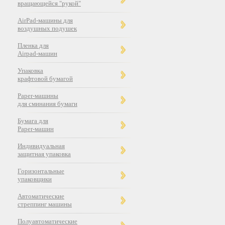
вращающейся "рукой"
AirPad-машины для
воздушных подушек
Пленка для
Airpad-машин
Упаковка
крафтовой бумагой
Paper-машины
для сминания бумаги
Бумага для
Paper-машин
Индивидуальная
защитная упаковка
Горизонтальные
упаковщики
Автоматические
стреппинг машины
Полуавтоматические