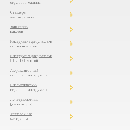
стреппинг машины
Степлеры
для гофротары
Запайщики
пакетов
Инструмент для упаковки
стальной лентой
Инструмент для упаковки
ПП / ПЭТ лентой
Аккумуляторный
стреппинг инструмент
Пневматический
стреппинг инструмент
Ленторазмотчики
(диспенсеры)
Упаковочные
материалы