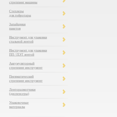
стреппинг машины
Степлеры
для гофротары
Запайщики
пакетов
Инструмент для упаковки
стальной лентой
Инструмент для упаковки
ПП / ПЭТ лентой
Аккумуляторный
стреппинг инструмент
Пневматический
стреппинг инструмент
Ленторазмотчики
(диспенсеры)
Упаковочные
материалы