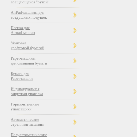
вращающейся "рукой"
AirPad-машины для
воздушных подушек
Пленка для
Airpad-машин
Упаковка
крафтовой бумагой
Paper-машины
для сминания бумаги
Бумага для
Paper-машин
Индивидуальная
защитная упаковка
Горизонтальные
упаковщики
Автоматические
стреппинг машины
Полуавтоматические