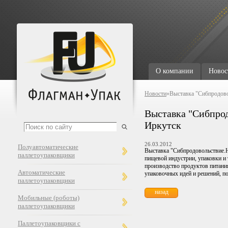
О компании
Новос
Новости
»Выставка "Сибпродово
Выставка "Сибпрод
Иркутск
26.03.2012
Полуавтоматические
Выставка "Сибпродовольствие.Н
паллетоупаковщики
пищевой индустрии, упаковки и
производство продуктов питания
Автоматические
упаковочных идей и решений, по
паллетоупаковщики
назад
Мобильные (роботы)
паллетоупаковщики
Паллетоупаковщики с