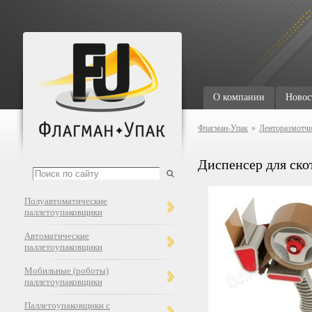
О компании
Новос
Флагман-Упак
»
Ленторазмотчи
Диспенсер для ско
Полуавтоматические
паллетоупаковщики
Автоматические
паллетоупаковщики
Мобильные (роботы)
паллетоупаковщики
Паллетоупаковщики с