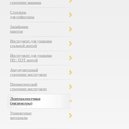
стреппинг машины
Степлеры
для гофротары
Запайщики
пакетов
Инструмент для упаковки
стальной лентой
Инструмент для упаковки
ПП / ПЭТ лентой
Аккумуляторный
стреппинг инструмент
Пневматический
стреппинг инструмент
Ленторазмотчики
(диспенсеры)
Упаковочные
материалы