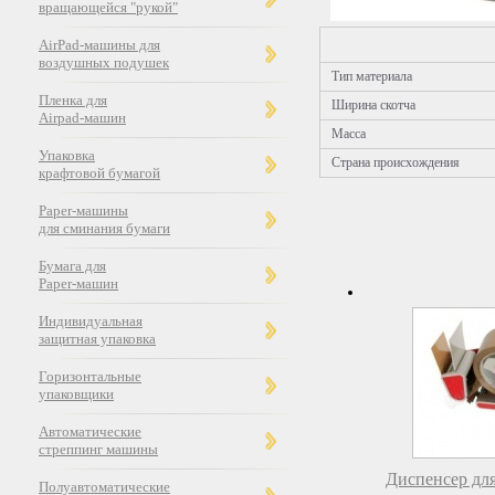
вращающейся "рукой"
AirPad-машины для
воздушных подушек
Тип материала
Пленка для
Ширина скотча
Airpad-машин
Масса
Упаковка
Страна происхождения
крафтовой бумагой
Paper-машины
для сминания бумаги
Бумага для
Paper-машин
Индивидуальная
защитная упаковка
Горизонтальные
упаковщики
Автоматические
стреппинг машины
Диспенсер для
Полуавтоматические