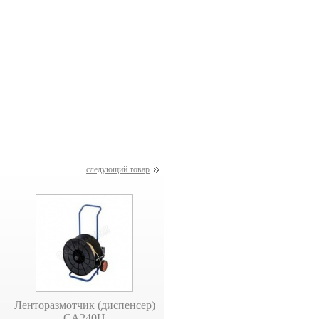
машина
Устройство для упаковки
Ленторазмотчик
400
крафтовой бумагой
(диспенсер)
РМ-102
универсальный АР 4
следующий товар
Ленторазмотчик (диспенсер)
Ленторазмотчик (диспенсер)
CA240H
TR-304