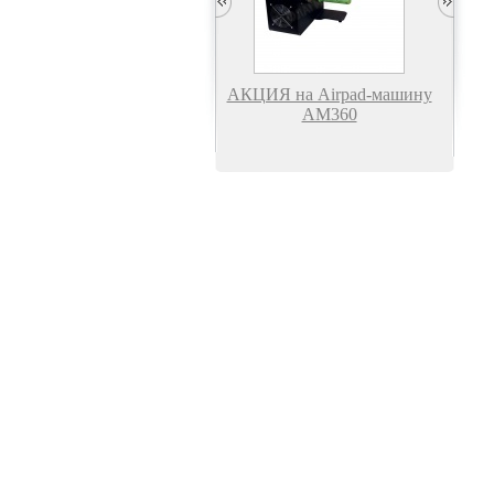
АКЦИЯ на стреппинг-
АКЦИЯ на Airpad-машину
машины
АМ360
Ленторазмотчик (диспенсер)
Ленторазмотчик (диспенсер)
H-83
H-83E