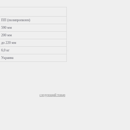
ПП (полипропилен)
590 мм
200 мм
до 220 мм
6,0 кг
Украина
следующий товар