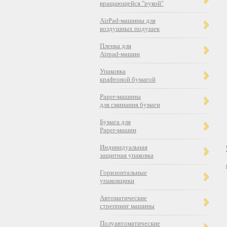
вращающейся "рукой"
AirPad-машины для
воздушных подушек
Пленка для
Airpad-машин
Упаковка
крафтовой бумагой
Paper-машины
для сминания бумаги
Бумага для
Paper-машин
Индивидуальная
защитная упаковка
Горизонтальные
упаковщики
Автоматические
стреппинг машины
Полуавтоматические