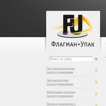
Полуавтоматические
паллетоупаковщики
Автоматические
паллетоупаковщики
Мобильные (роботы)
паллетоупаковщики
Паллетоупаковщики с