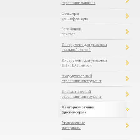
стреппинг машины
Степлеры
для гофротары
Ленторазмотчик (диспенсер)
Запайщики
TR-204
пакетов
Инструмент для упаковки
стальной лентой
Инструмент для упаковки
ПП / ПЭТ лентой
Аккумуляторный
стреппинг инструмент
Пневматический
стреппинг инструмент
Ленторазмотчики
(диспенсеры)
Упаковочные
материалы