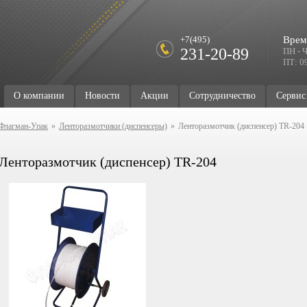
+7(495)
Врем
231-20-89
ПН - Ч
ПТ: 09
О компании
Новости
Акции
Сотрудничество
Сервис
Флагман-Упак
»
Ленторазмотчики (диспенсеры)
»
Ленторазмотчик (диспенсер) TR-204
Ленторазмотчик (диспенсер) TR-204