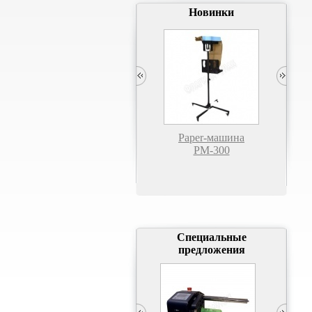
Новинки
Полуавтоматическая
Paper-машина
П
стреппинг-машина PS-50S
PM-300
"ру
"
Специальные
предложения