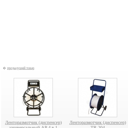
Paper-машина
Paper-машина
Paper-
PM-200
PM-300
PM-
предыдущий товар
Ленторазмотчик (диспенсер)
Ленторазмотчик (диспенсер)
универсальный АР 4 в 1
TR-204