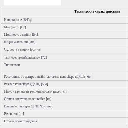
Технические характеристики
Напряжение [В/Гц]
Мощность [Вт]
Мощность запайки [Вт]
Ширина запайки [мм]
Скорость запайки [м/мин]
Температурный диапазон [℃]
Тип печати
Расстояние от центра запайки до стола конвейера (Д*Ш) [мм]
Размер конвейера (Д×Ш) [мм]
Макс.нагрузка из расчета на один пакет [кг]
Общая нагрузка на конвейер [кг]
Внешние размеры (Д*Ш*В) [мм]
Вес нетто [кг]
Страна происхождения