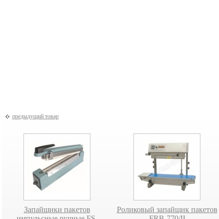
АКЦИЯ на
АКЦИЯ на Ai
комбинированные
АМ3
устройства FT-333/А
йство для упаковки
афтовой бумагой
РМ-102
предыдущий товар
Запайщики пакетов
Роликовый запайщик пакетов
импульсные ручные FS-
FRB-770/II