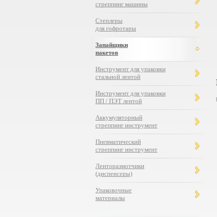
стреппинг машины
Степлеры
для гофротары
Запайщики
пакетов
Инструмент для упаковки
стальной лентой
Инструмент для упаковки
ПП / ПЭТ лентой
Аккумуляторный
стреппинг инструмент
Пневматический
стреппинг инструмент
Ленторазмотчики
(диспенсеры)
Упаковочные
Роликовый запайщик пакетов
материалы
FRB-770/II