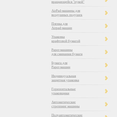
вращающейся "рукой"
AirPad-машины для
воздушных подушек
Пленка для
Airpad-машин
Упаковка
крафтовой бумагой
Paper-машины
для сминания бумаги
Бумага для
Paper-машин
Индивидуальная
защитная упаковка
Горизонтальные
упаковщики
Автоматические
стреппинг машины
Полуавтоматические