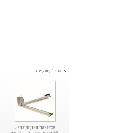
rpad-машину
АКЦИЯ на
00
аккумуляторное
пневматическое
устройство для РЕТ 
Устройство для упаковки
FT190-А
крафтовой бумагой
РМ-101
следующий товар
Запайщики пакетов
Роликовый запайщик пакетов
импульсные ручные FS-
FR-770/II (нержавейка)