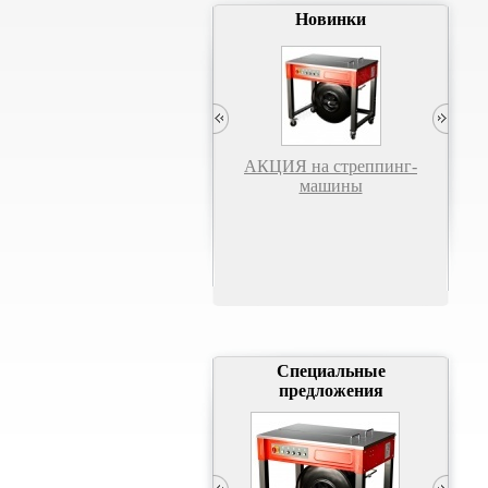
Новинки
АКЦИЯ на стреппинг-
машины
Полуавтоматический
П
паллетоупаковщик "C-
п
ONE" PLUS
Специальные
предложения