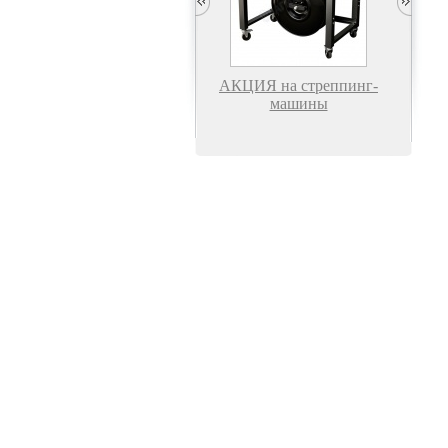
АКЦИЯ на стреппинг-
машины
Машина для упаковки
Устро
крафтовой бумагой
кр
РМ-110
Запайщики пакетов
Роликовый запайщик пакетов
импульсные ручные FS-
FR-770/I (нержавейка)