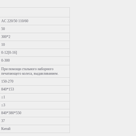
AC 220/50 110/60
50
300*2
10
0-12[0-16]
0-300
При помощи стального наборного
печатающего колеса, выдавливанием.
150-270
840*153
≤1
≤3
840*380*550
37
Китай