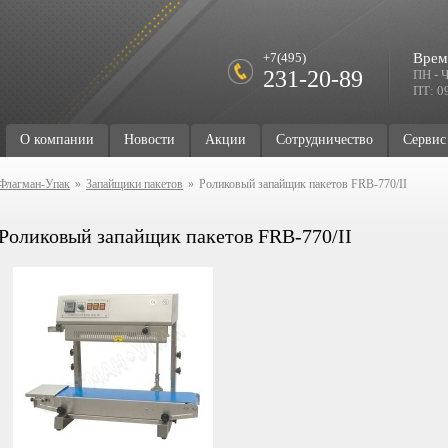
+7(495)
Врем
231-20-89
ПН - Ч
ПТ: 09
О компании
Новости
Акции
Сотрудничество
Сервис
Флагман-Упак
»
Запайщики пакетов
»
Роликовый запайщик пакетов FRB-770/II
Роликовый запайщик пакетов FRB-770/II