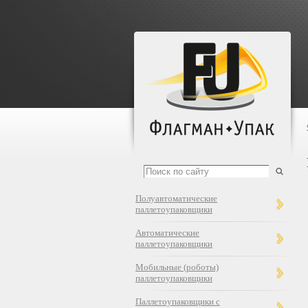
Полуавтоматические
паллетоупаковщики
Автоматические
паллетоупаковщики
Мобильные (роботы)
паллетоупаковщики
Паллетоупаковщики с