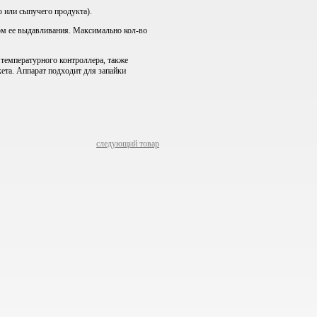
о или сыпучего продукта).
ом ее выдавливания. Максимально кол-во
 температурного контроллера, также
кета. Аппарат подходит для запайки
следующий товар