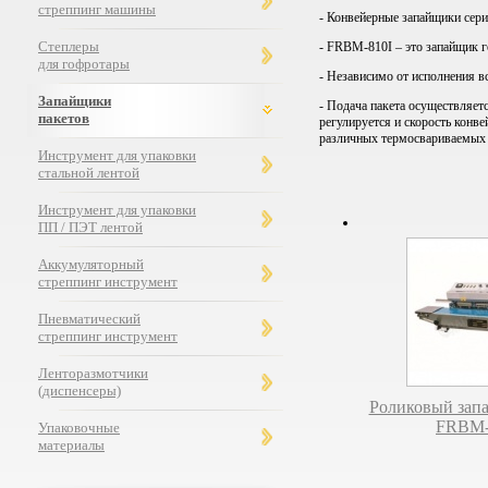
стреппинг машины
- Конвейерные запайщики сер
Степлеры
- FRBM-810I – это запайщик го
для гофротары
- Независимо от исполнения в
Запайщики
- Подача пакета осуществляет
пакетов
регулируется и скорость конве
различных термосвариваемых м
Инструмент для упаковки
стальной лентой
Инструмент для упаковки
ПП / ПЭТ лентой
Аккумуляторный
стреппинг инструмент
Пневматический
стреппинг инструмент
Ленторазмотчики
(диспенсеры)
Роликовый зап
FRBM-
Упаковочные
материалы