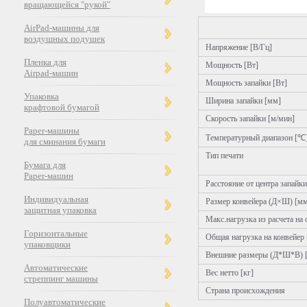
вращающейся "рукой"
AirPad-машины для
воздушных подушек
Напряжение [В/Гц]
Пленка для
Мощность [Вт]
Airpad-машин
Мощность запайки [Вт]
Упаковка
Ширина запайки [мм]
крафтовой бумагой
Скорость запайки [м/мин]
Paper-машины
Температурный диапазон [℃
для сминания бумаги
Тип печати
Бумага для
Paper-машин
Расстояние от центра запайк
Индивидуальная
Размер конвейера (Д×Ш) [м
защитная упаковка
Макс.нагрузка из расчета на 
Горизонтальные
Общая нагрузка на конвейер 
упаковщики
Внешние размеры (Д*Ш*В) 
Автоматические
Вес нетто [кг]
стреппинг машины
Страна происхождения
Полуавтоматические