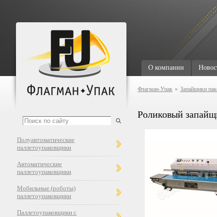
О компании
Новос
Флагман-Упак
»
Запайщики пак
Роликовый запайщ
Полуавтоматические
паллетоупаковщики
Автоматические
паллетоупаковщики
Мобильные (роботы)
паллетоупаковщики
Паллетоупаковщики с