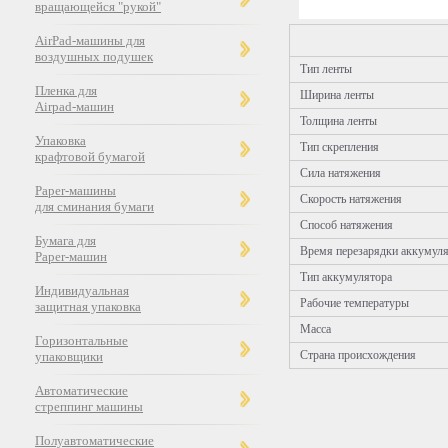
вращающейся "рукой"
AirPad-машины для
воздушных подушек
Тип ленты
Пленка для
Ширина ленты
Airpad-машин
Толщина ленты
Упаковка
Тип скрепления
крафтовой бумагой
Сила натяжения
Paper-машины
Скорость натяжения
для сминания бумаги
Способ натяжения
Бумага для
Время перезарядки аккумул
Paper-машин
Тип аккумулятора
Индивидуальная
Рабочие температуры
защитная упаковка
Масса
Горизонтальные
Страна происхождения
упаковщики
Автоматические
стреппинг машины
Полуавтоматические