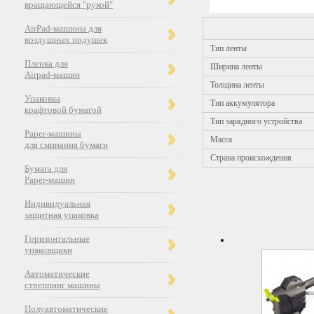
вращающейся "рукой"
AirPad-машины для
воздушных подушек
Тип ленты
Пленка для
Ширина ленты
Airpad-машин
Толщина ленты
Упаковка
Тип аккумулятора
крафтовой бумагой
Тип зарядного устройства
Paper-машины
Масса
для сминания бумаги
Страна происхождения
Бумага для
Paper-машин
Индивидуальная
защитная упаковка
Горизонтальные
упаковщики
Автоматические
стреппинг машины
Полуавтоматические