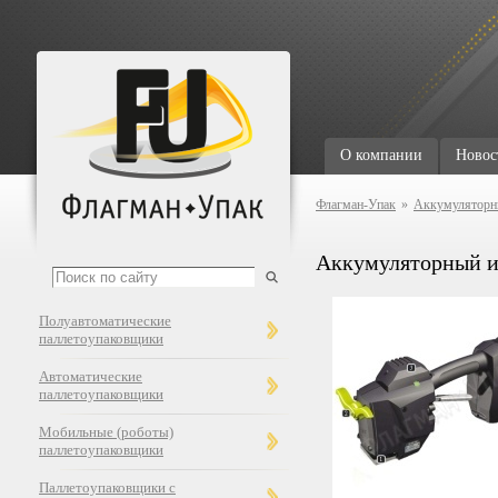
О компании
Новос
Флагман-Упак
»
Аккумуляторны
Аккумуляторный и
Полуавтоматические
паллетоупаковщики
Автоматические
паллетоупаковщики
Мобильные (роботы)
паллетоупаковщики
Паллетоупаковщики с