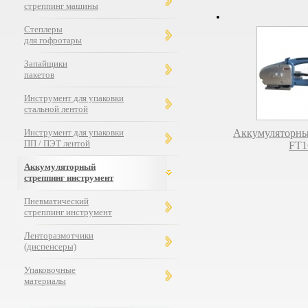
стреппинг машины
Степлеры
для гофротары
Запайщики
пакетов
Инструмент для упаковки
стальной лентой
Инструмент для упаковки
Аккумуляторны
ПП / ПЭТ лентой
FT1
Аккумуляторный
стреппинг инструмент
Пневматический
стреппинг инструмент
Ленторазмотчики
(диспенсеры)
Упаковочные
материалы