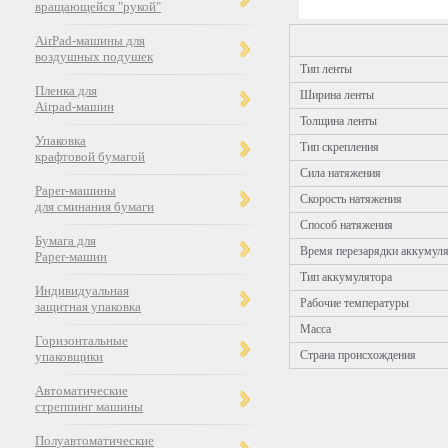
вращающейся "рукой"
AirPad-машины для
воздушных подушек
Тип ленты
Пленка для
Ширина ленты
Airpad-машин
Толщина ленты
Упаковка
Тип скрепления
крафтовой бумагой
Сила натяжения
Paper-машины
Скорость натяжения
для сминания бумаги
Способ натяжения
Бумага для
Время перезарядки аккумул
Paper-машин
Тип аккумулятора
Индивидуальная
Рабочие температуры
защитная упаковка
Масса
Горизонтальные
Страна происхождения
упаковщики
Автоматические
стреппинг машины
Полуавтоматические