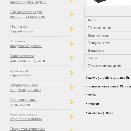
вращающейся "рукой"
AirPad-машины для
воздушных подушек
Лента
Пленка для
Тип скрепления
Airpad-машин
Ширина ленты
Упаковка
Толщина ленты
крафтовой бумагой
Натяжение
Paper-машины
Масса
для сминания бумаги
Страна происхождения
Бумага для
Paper-машин
Также с устройством у нас В
Индивидуальная
• полиэстеровая лента (PET-ле
защитная упаковка
• скоба
Горизонтальные
• пряжки
упаковщики
• защитные уголки
Автоматические
стреппинг машины
Полуавтоматические