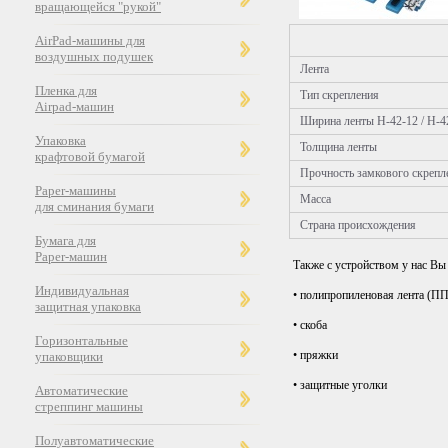
вращающейся "рукой"
AirPad-машины для
воздушных подушек
Лента
Пленка для
Тип скрепления
Airpad-машин
Ширина ленты H-42-12 / H-4
Упаковка
Толщина ленты
крафтовой бумагой
Прочность замкового скрепл
Paper-машины
Масса
для сминания бумаги
Страна происхождения
Бумага для
Paper-машин
Также с устройством у нас В
Индивидуальная
• полипропиленовая лента (ПП
защитная упаковка
• скоба
Горизонтальные
• пряжки
упаковщики
• защитные уголки
Автоматические
стреппинг машины
Полуавтоматические