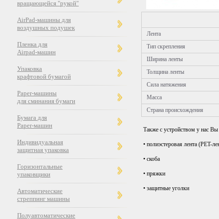
вращающейся "рукой"
AirPad-машины для
воздушных подушек
Лента
Пленка для
Тип скрепления
Airpad-машин
Ширина ленты
Упаковка
Толщина ленты
крафтовой бумагой
Сила натяжения
Paper-машины
Масса
для сминания бумаги
Страна происхождения
Бумага для
Paper-машин
Также с устройством у нас В
Индивидуальная
• полиэстеровая лента (PET-ле
защитная упаковка
• скоба
Горизонтальные
• пряжки
упаковщики
• защитные уголки
Автоматические
стреппинг машины
Полуавтоматические