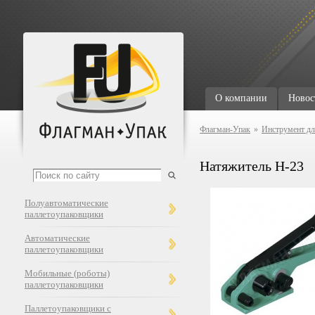
О компании
Новос
Флагман-Упак
»
Инструмент дл
Натяжитель H-23
Полуавтоматические
паллетоупаковщики
Автоматические
паллетоупаковщики
Мобильные (роботы)
паллетоупаковщики
Паллетоупаковщики с