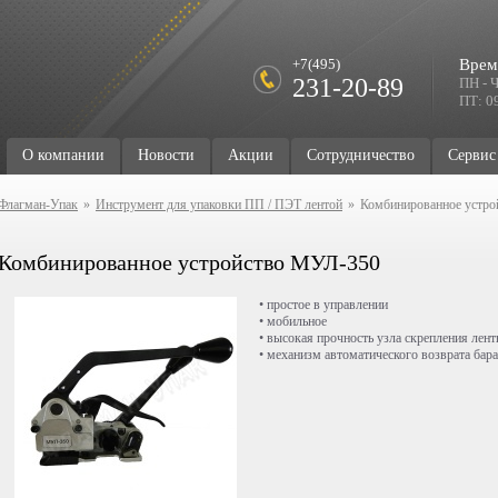
+7(495)
Врем
231-20-89
ПН - Ч
ПТ: 09
О компании
Новости
Акции
Сотрудничество
Сервис
Флагман-Упак
»
Инструмент для упаковки ПП / ПЭТ лентой
»
Комбинированное устр
Комбинированное устройство МУЛ-350
• простое в управлении
• мобильное
• высокая прочность узла скрепления лен
• механизм автоматического возврата бар