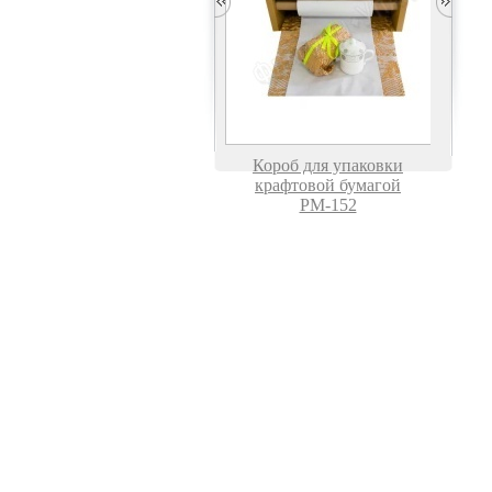
АКЦИЯ
Ленторазмотчик
Короб для упаковки
(диспенсер)
крафтовой бумагой
универсальный АР 4 в 1
РМ-152
Комбинированное
Комбинированное
устройство FT-13B
устройство Н-44