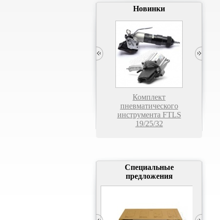
Новинки
АКЦИЯ на стреппинг-
машины
Комплект
М
пневматического
инструмента FTLS
19/25/32
Специальные
предложения