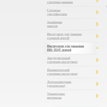
стреппинг машины
Степлеры
для гофротары
Запайщики
пакетов
Инструмент для упаковки
стальной лентой
Инструмент для упаковки
ПП / ПЭТ лентой
Комбинированное
устройство МУЛ-350
Аккумуляторный
стреппинг инструмент
Пневматический
стреппинг инструмент
Ленторазмотчики
(диспенсеры)
Упаковочные
материалы