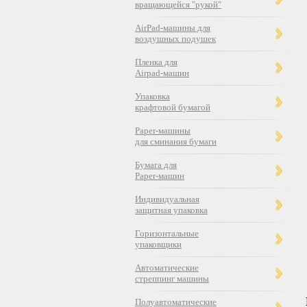
вращающейся "рукой"
AirPad-машины для
воздушных подушек
Пленка для
Airpad-машин
Упаковка
крафтовой бумагой
Paper-машины
для сминания бумаги
Бумага для
Paper-машин
Индивидуальная
защитная упаковка
Горизонтальные
упаковщики
Автоматические
стреппинг машины
Полуавтоматические