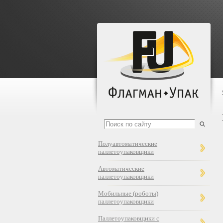
Полуавтоматические
паллетоупаковщики
Автоматические
паллетоупаковщики
Мобильные (роботы)
паллетоупаковщики
Паллетоупаковщики с