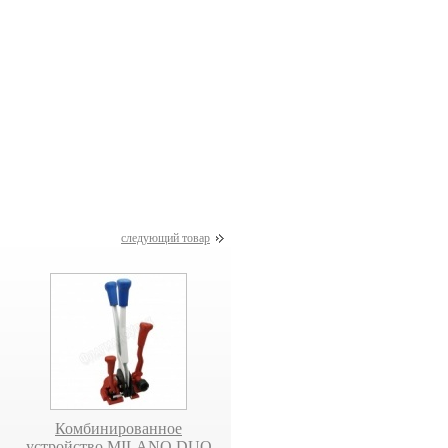
треппинг-
АКЦИЯ на Airpad-машину
АКЦИЯ на
ины
АМ360
аккумуляторное
пневматическое
устройство для РЕТ 
FT190-А
следующий товар
Комбинированное
Комбинированное
устройство MILANO DUO
устройство PE1044/PE1045