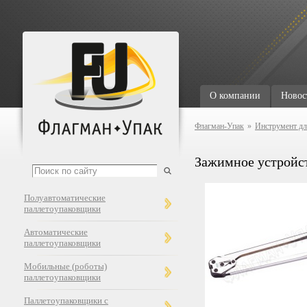
О компании
Новос
Флагман-Упак
»
Инструмент дл
Зажимное устройс
Полуавтоматические
паллетоупаковщики
Автоматические
паллетоупаковщики
Мобильные (роботы)
паллетоупаковщики
Паллетоупаковщики с