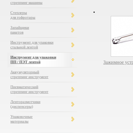
стреппинг машины
Степлеры
для гофротары
Запайщики
пакетов
Инструмент для упаковки
стальной лентой
Инструмент для упаковки
ПП / ПЭТ лентой
Зажимное уст
Аккумуляторный
стреппинг инструмент
Пневматический
стреппинг инструмент
Ленторазмотчики
(диспенсеры)
Упаковочные
материалы