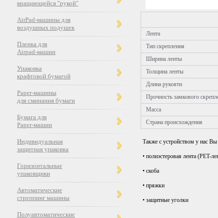
вращающейся "рукой"
AirPad-машины для
воздушных подушек
Лента
Пленка для
Тип скрепления
Airpad-машин
Ширина ленты
Упаковка
Толщина ленты
крафтовой бумагой
Длина рукояти
Paper-машины
Прочность замкового скрепл
для сминания бумаги
Масса
Бумага для
Страна происхождения
Paper-машин
Индивидуальная
Также с устройством у нас В
защитная упаковка
• полиэстеровая лента (PET-ле
Горизонтальные
• скоба
упаковщики
• пряжки
Автоматические
стреппинг машины
• защитные уголки
Полуавтоматические