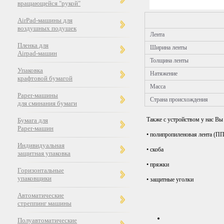
вращающейся "рукой"
AirPad-машины для
воздушных подушек
Лента
Пленка для
Ширина ленты
Airpad-машин
Толщина ленты
Упаковка
Натяжение
крафтовой бумагой
Масса
Paper-машины
Страна происхождения
для сминания бумаги
Также с устройством у нас В
Бумага для
Paper-машин
• полипропиленовая лента (ПП
Индивидуальная
• скоба
защитная упаковка
• пряжки
Горизонтальные
упаковщики
• защитные уголки
Автоматические
стреппинг машины
Полуавтоматические