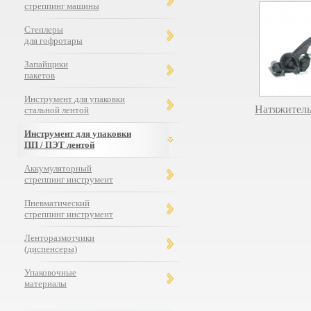
стреппинг машины
Степлеры
для гофротары
Запайщики
пакетов
Инструмент для упаковки
Натяжител
стальной лентой
Инструмент для упаковки
ПП / ПЭТ лентой
Аккумуляторный
стреппинг инструмент
Пневматический
стреппинг инструмент
Ленторазмотчики
(диспенсеры)
Упаковочные
материалы