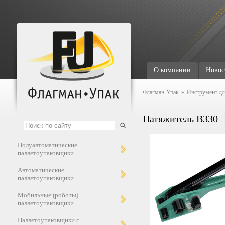
О компании
Новос
Флагман-Упак
»
Инструмент дл
Натяжитель B330
Полуавтоматические
паллетоупаковщики
Автоматические
паллетоупаковщики
Мобильные (роботы)
паллетоупаковщики
Паллетоупаковщики с