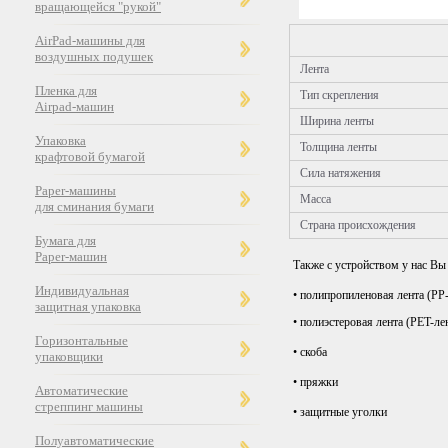
вращающейся "рукой"
AirPad-машины для
воздушных подушек
Лента
Пленка для
Тип скрепления
Airpad-машин
Ширина ленты
Упаковка
Толщина ленты
крафтовой бумагой
Сила натяжения
Paper-машины
Масса
для сминания бумаги
Страна происхождения
Бумага для
Paper-машин
Также с устройством у нас В
Индивидуальная
• полипропиленовая лента (PP-
защитная упаковка
• полиэстеровая лента (PET-ле
Горизонтальные
• скоба
упаковщики
• пряжки
Автоматические
стреппинг машины
• защитные уголки
Полуавтоматические