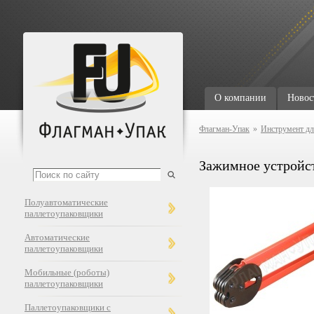
О компании
Новос
Флагман-Упак
»
Инструмент дл
Зажимное устройс
Полуавтоматические
паллетоупаковщики
Автоматические
паллетоупаковщики
Мобильные (роботы)
паллетоупаковщики
Паллетоупаковщики с