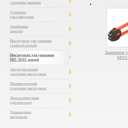
стреппинг машины
Степлеры
для гофротары
Запайщики
пакетов
Инструмент для упаковки
стальной лентой
Зажимное у
Инструмент для упаковки
МУЛ-
ПП / ПЭТ лентой
Аккумуляторный
стреппинг инструмент
Пневматический
стреппинг инструмент
Ленторазмотчики
(диспенсеры)
Упаковочные
материалы