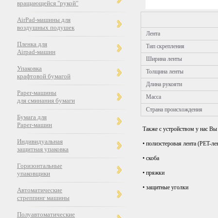
вращающейся "рукой"
AirPad-машины для
воздушных подушек
Лента
Пленка для
Тип скрепления
Airpad-машин
Ширина ленты
Упаковка
Толщина ленты
крафтовой бумагой
Длина рукояти
Paper-машины
Масса
для сминания бумаги
Страна происхождения
Бумага для
Paper-машин
Также с устройством у нас В
Индивидуальная
• полиэстеровая лента (PET-ле
защитная упаковка
• скоба
Горизонтальные
• пряжки
упаковщики
• защитные уголки
Автоматические
стреппинг машины
Полуавтоматические