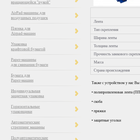
вращающейся "рукой"
AirPad-машины для
воздушных подушек
Лента
Пленка для
Тип скрепления
Airpad-машин
Ширина ленты
Упаковка
Толщина ленты
крафтовой бумагой
Прочность замкового скрепл
Paper-машины
Масса
для сминания бумаги
Страна происхождения
Бумага для
Paper-машин
Также с устройством у нас В
Индивидуальная
• полипропиленовая лента (П
защитная упаковка
• скоба
Горизонтальные
• пряжки
упаковщики
• защитные уголки
Автоматические
стреппинг машины
Полуавтоматические