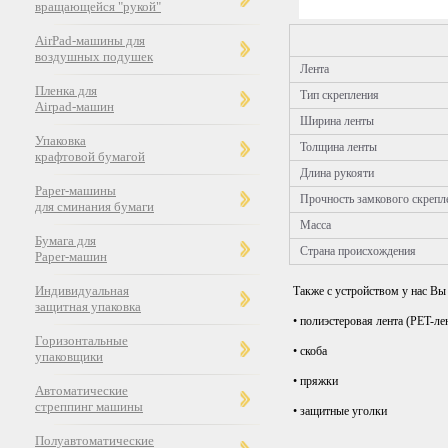
вращающейся "рукой"
AirPad-машины для
воздушных подушек
Лента
Пленка для
Тип скрепления
Airpad-машин
Ширина ленты
Упаковка
Толщина ленты
крафтовой бумагой
Длина рукояти
Paper-машины
Прочность замкового скрепл
для сминания бумаги
Масса
Бумага для
Страна происхождения
Paper-машин
Индивидуальная
Также с устройством у нас В
защитная упаковка
• полиэстеровая лента (PET-ле
Горизонтальные
• скоба
упаковщики
• пряжки
Автоматические
стреппинг машины
• защитные уголки
Полуавтоматические