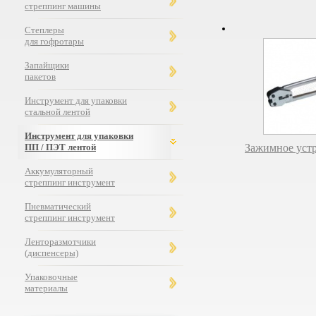
стреппинг машины
Степлеры
для гофротары
Запайщики
пакетов
Инструмент для упаковки
стальной лентой
Инструмент для упаковки
ПП / ПЭТ лентой
Зажимное уст
Аккумуляторный
стреппинг инструмент
Пневматический
стреппинг инструмент
Ленторазмотчики
(диспенсеры)
Упаковочные
материалы