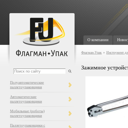
О компании
Новос
Флагман-Упак
»
Инструмент дл
Зажимное устройс
Полуавтоматические
паллетоупаковщики
Автоматические
паллетоупаковщики
Мобильные (роботы)
паллетоупаковщики
Паллетоупаковщики с